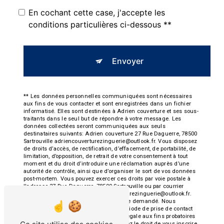
En cochant cette case, j'accepte les
conditions particulières ci-dessous **
Envoyer
** Les données personnelles communiquées sont nécessaires
aux fins de vous contacter et sont enregistrées dans un fichier
informatisé. Elles sont destinées à Adrien couverture et ses sous-
traitants dans le seul but de répondre à votre message. Les
données collectées seront communiquées aux seuls
destinataires suivants: Adrien couverture 27 Rue Daguerre, 78500
Sartrouville adriencouverturezinguerie@outlook.fr. Vous disposez
de droits d’accès, de rectification, d’effacement, de portabilité, de
limitation, d’opposition, de retrait de votre consentement à tout
moment et du droit d’introduire une réclamation auprès d’une
autorité de contrôle, ainsi que d’organiser le sort de vos données
post-mortem. Vous pouvez exercer ces droits par voie postale à
l'adresse 27 Rue Daguerre, 78500 Sartrouville ou par courrier
électronique à l'adresse adriencouverturezinguerie@outlook.fr.
Un justificatif d'identité pourra vous être demandé. Nous
conservons vos données pendant la période de prise de contact
puis pendant la durée de prescription légale aux fins probatoires
et de gestion des contentieux. Vous avez le droit de vous inscrire